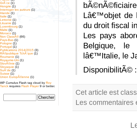
bÃ©nÃ©ficiaire 
GrÃ¨ce
(1)
Hongrie
(1)
Interroger les auteurs
(1)
Lâ€™objet de 
Irlande
(1)
Italie
(1)
Lettonie
(1)
du droit fiscal 
Lituanie
(1)
Luxembourg
(1)
Malte
(1)
Les pays abor
Monaco
(1)
Non ClassÃ©
(66)
Pays-Bas
(1)
Belgique, le
Pologne
(1)
Portugal
(1)
Publications 2014/2015
(3)
lâ€™Italie, le 
RÃ©publique TchÃ¨que
(1)
Roumanie
(1)
Royaume-Uni
(1)
SlovÃ©nie
(1)
Slovaquie
(1)
DisponibilitÃ© 
SuÃ¨de
(1)
Suisse
(1)
Union EuropÃ©enne
(1)
WP Cumulus Flash tag cloud by
Roy
Tanck
requires
Flash Player
9 or better.
Cet article est cla
Les commentaires e
L