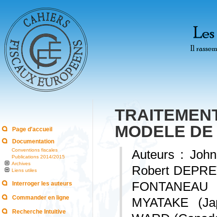
TRAITEME
MODELE DE
Page d'accueil
Documentation
Conventions fiscales
Auteurs : Joh
Publications 2014/2015
Archives
Robert DEPRET
Liens utiles
FONTANEAU (
Interroger les auteurs
Commander en ligne
MYATAKE (Jap
Recherche Intuitive