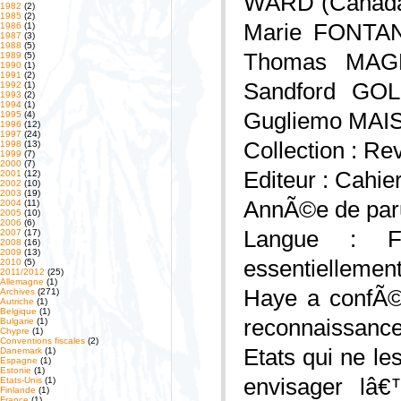
WARD (Canada)
1982
(2)
1985
(2)
Marie FONTAN
1986
(1)
1987
(3)
1988
(5)
Thomas MAGNE
1989
(5)
1990
(1)
1991
(2)
Sandford GOL
1992
(1)
1993
(2)
1994
(1)
Gugliemo MAIST
1995
(4)
1996
(12)
1997
(24)
Collection : Re
1998
(13)
1999
(7)
2000
(7)
Editeur : Cahi
2001
(12)
2002
(10)
2003
(19)
AnnÃ©e de paru
2004
(11)
2005
(10)
2006
(6)
Langue : Fr
2007
(17)
2008
(16)
2009
(13)
essentiellemen
2010
(5)
2011/2012
(25)
Allemagne
(1)
Haye a confÃ©r
Archives
(271)
Autriche
(1)
Belgique
(1)
reconnaissance 
Bulgarie
(1)
Chypre
(1)
Conventions fiscales
(2)
Etats qui ne l
Danemark
(1)
Espagne
(1)
Estonie
(1)
envisager lâ
Etats-Unis
(1)
Finlande
(1)
France
(1)