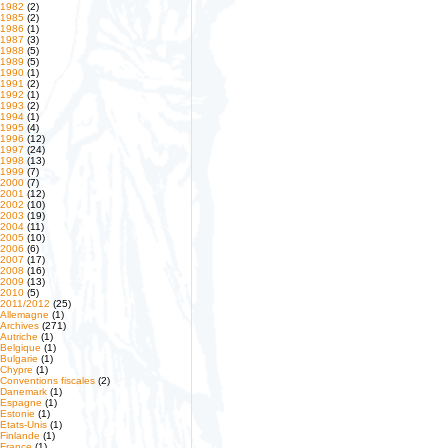
1982
(2)
1985
(2)
1986
(1)
1987
(3)
1988
(5)
1989
(5)
1990
(1)
1991
(2)
1992
(1)
1993
(2)
1994
(1)
1995
(4)
1996
(12)
1997
(24)
1998
(13)
1999
(7)
2000
(7)
2001
(12)
2002
(10)
2003
(19)
2004
(11)
2005
(10)
2006
(6)
2007
(17)
2008
(16)
2009
(13)
2010
(5)
2011/2012
(25)
Allemagne
(1)
Archives
(271)
Autriche
(1)
Belgique
(1)
Bulgarie
(1)
Chypre
(1)
Conventions fiscales
(2)
Danemark
(1)
Espagne
(1)
Estonie
(1)
Etats-Unis
(1)
Finlande
(1)
France
(1)