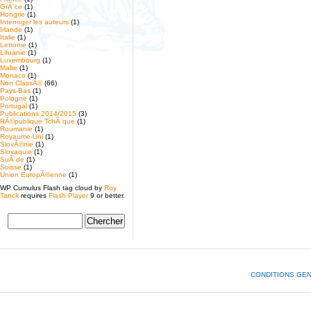
GrÃ¨ce
(1)
Hongrie
(1)
Interroger les auteurs
(1)
Irlande
(1)
Italie
(1)
Lettonie
(1)
Lituanie
(1)
Luxembourg
(1)
Malte
(1)
Monaco
(1)
Non ClassÃ©
(66)
Pays-Bas
(1)
Pologne
(1)
Portugal
(1)
Publications 2014/2015
(3)
RÃ©publique TchÃ¨que
(1)
Roumanie
(1)
Royaume-Uni
(1)
SlovÃ©nie
(1)
Slovaquie
(1)
SuÃ¨de
(1)
Suisse
(1)
Union EuropÃ©enne
(1)
WP Cumulus Flash tag cloud by
Roy
Tanck
requires
Flash Player
9 or better.
CONDITIONS GE